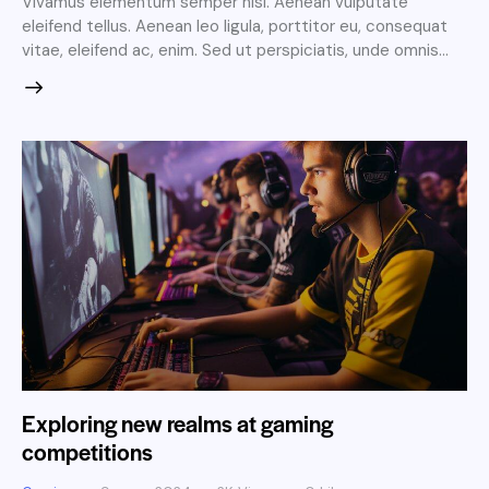
Vivamus elementum semper nisi. Aenean vulputate
eleifend tellus. Aenean leo ligula, porttitor eu, consequat
vitae, eleifend ac, enim. Sed ut perspiciatis, unde omnis…
Exploring new realms at gaming
competitions