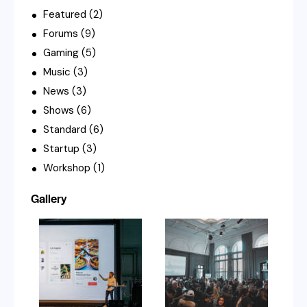
Featured
(2)
Forums
(9)
Gaming
(5)
Music
(3)
News
(3)
Shows
(6)
Standard
(6)
Startup
(3)
Workshop
(1)
Gallery