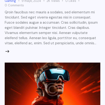
Gaming
9 mayo, 2024
2K
Views
0
Likes
0
Comments
Qroin faucibus nec mauris a sodales, sed elementum mi
tincidunt. Sed eget viverra egestas nisi in consequat.
Fusce sodales augue a accumsan. Cras sollicitudin, ipsum
eget blandit pulvinar. Integer tincidunt. Cras dapibus.
Vivamus elementum semper nisi. Aenean vulputate
eleifend tellus. Aenean leo ligula, porttitor eu, consequat
vitae, eleifend ac, enim. Sed ut perspiciatis, unde omnis…