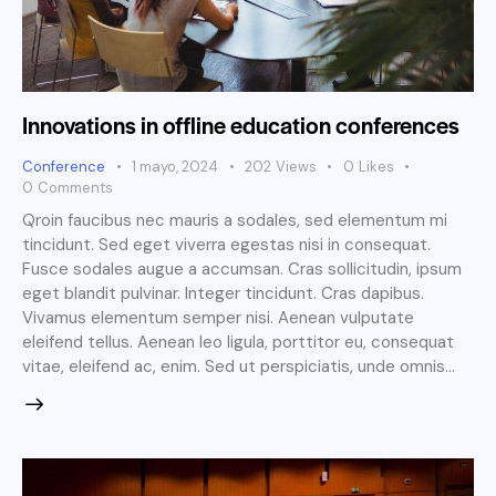
Innovations in offline education conferences
Conference
1 mayo, 2024
202
Views
0
Likes
0
Comments
Qroin faucibus nec mauris a sodales, sed elementum mi
tincidunt. Sed eget viverra egestas nisi in consequat.
Fusce sodales augue a accumsan. Cras sollicitudin, ipsum
eget blandit pulvinar. Integer tincidunt. Cras dapibus.
Vivamus elementum semper nisi. Aenean vulputate
eleifend tellus. Aenean leo ligula, porttitor eu, consequat
vitae, eleifend ac, enim. Sed ut perspiciatis, unde omnis…