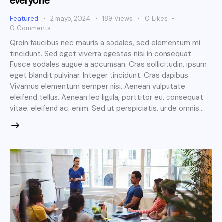
Featured
2 mayo, 2024
189
Views
0
Likes
0
Comments
Qroin faucibus nec mauris a sodales, sed elementum mi
tincidunt. Sed eget viverra egestas nisi in consequat.
Fusce sodales augue a accumsan. Cras sollicitudin, ipsum
eget blandit pulvinar. Integer tincidunt. Cras dapibus.
Vivamus elementum semper nisi. Aenean vulputate
eleifend tellus. Aenean leo ligula, porttitor eu, consequat
vitae, eleifend ac, enim. Sed ut perspiciatis, unde omnis…