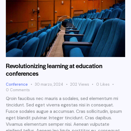
Revolutionizing learning at education
conferences
Conference
30 marzo, 2024
202
Views
0
Likes
0
Comments
Qroin faucibus nec mauris a sodales, sed elementum mi
tincidunt. Sed eget viverra egestas nisi in consequat.
Fusce sodales augue a accumsan. Cras sollicitudin, ipsum
eget blandit pulvinar. Integer tincidunt. Cras dapibus.
Vivamus elementum semper nisi. Aenean vulputate
eleifend tellus. Aenean leo ligula, porttitor eu, consequat