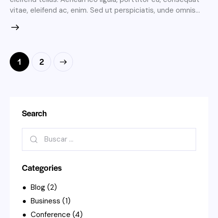
vitae, eleifend ac, enim. Sed ut perspiciatis, unde omnis…
Paginación
>
Page
1
Page
2
de
entradas
Search
Buscar:
Categories
Blog
(2)
Business
(1)
Conference
(4)