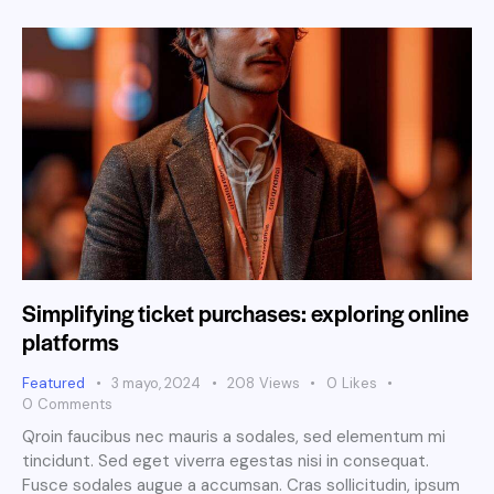
Simplifying ticket purchases: exploring online
platforms
Featured
3 mayo, 2024
208
Views
0
Likes
0
Comments
Qroin faucibus nec mauris a sodales, sed elementum mi
tincidunt. Sed eget viverra egestas nisi in consequat.
Fusce sodales augue a accumsan. Cras sollicitudin, ipsum