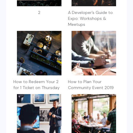
2
A Developer’s Guide to
Expo: Workshops &
Meetups
How to Redeem Your 2
How to Plan Your
for 1 Ticket on Thursday
Community Event 2019