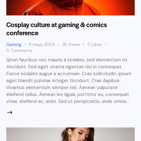
Cosplay culture at gaming & comics
conference
Gaming
8 mayo, 2024
2K
Views
0
Likes
0
Comments
Qroin faucibus nec mauris a sodales, sed elementum mi
tincidunt. Sed eget viverra egestas nisi in consequat.
Fusce sodales augue a accumsan. Cras sollicitudin, ipsum
eget blandit pulvinar. Integer tincidunt. Cras dapibus.
Vivamus elementum semper nisi. Aenean vulputate
eleifend tellus. Aenean leo ligula, porttitor eu, consequat
vitae, eleifend ac, enim. Sed ut perspiciatis, unde omnis…