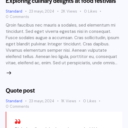
Exploring culinary delights at food festivals
Standard
23 mayo, 2024
2K
Views
0
Likes
0
Comments
Qroin faucibus nec mauris a sodales, sed elementum mi
tincidunt. Sed eget viverra egestas nisi in consequat.
Fusce sodales augue a accumsan. Cras sollicitudin, ipsum
eget blandit pulvinar. Integer tincidunt. Cras dapibus.
Vivamus elementum semper nisi. Aenean vulputate
eleifend tellus. Aenean leo ligula, porttitor eu, consequat
vitae, eleifend ac, enim. Sed ut perspiciatis, unde omnis…
Quote post
Standard
23 mayo, 2024
1K
Views
0
Likes
0
Comments