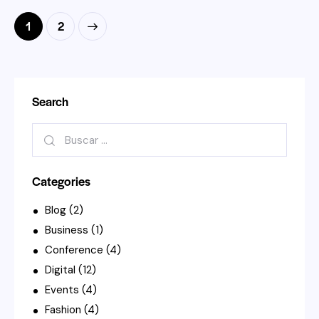
Paginación
>
Page
1
Page
2
de
entradas
Search
Buscar:
Categories
Blog
(2)
Business
(1)
Conference
(4)
Digital
(12)
Events
(4)
Fashion
(4)