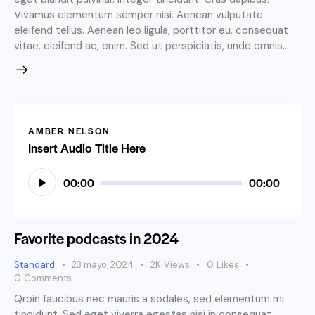
Vivamus elementum semper nisi. Aenean vulputate
eleifend tellus. Aenean leo ligula, porttitor eu, consequat
vitae, eleifend ac, enim. Sed ut perspiciatis, unde omnis…
AMBER NELSON
Insert Audio Title Here
Reproductor
00:00
00:00
de
audio
Favorite podcasts in 2024
Standard
23 mayo, 2024
2K
Views
0
Likes
0
Comments
Qroin faucibus nec mauris a sodales, sed elementum mi
tincidunt. Sed eget viverra egestas nisi in consequat.