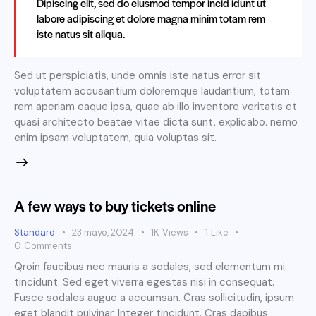
Dipiscing elit, sed do eiusmod tempor incid idunt ut
labore adipiscing et dolore magna minim totam rem
iste natus sit aliqua.
Sed ut perspiciatis, unde omnis iste natus error sit
voluptatem accusantium doloremque laudantium, totam
rem aperiam eaque ipsa, quae ab illo inventore veritatis et
quasi architecto beatae vitae dicta sunt, explicabo. nemo
enim ipsam voluptatem, quia voluptas sit.
A few ways to buy tickets online
Standard
23 mayo, 2024
1K
Views
1
Like
0
Comments
Qroin faucibus nec mauris a sodales, sed elementum mi
tincidunt. Sed eget viverra egestas nisi in consequat.
Fusce sodales augue a accumsan. Cras sollicitudin, ipsum
eget blandit pulvinar. Integer tincidunt. Cras dapibus.