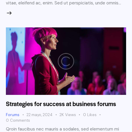
vitae, eleifend ac, enim. Sed ut perspiciatis, unde omnis…
Strategies for success at business forums
Forums
22 mayo, 2024
2K
Views
0
Likes
0
Comments
Qroin faucibus nec mauris a sodales, sed elementum mi