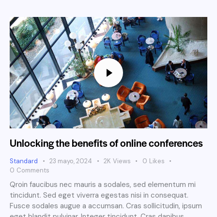
Unlocking the benefits of online conferences
Standard
23 mayo, 2024
2K
Views
0
Likes
0
Comments
Qroin faucibus nec mauris a sodales, sed elementum mi
tincidunt. Sed eget viverra egestas nisi in consequat.
Fusce sodales augue a accumsan. Cras sollicitudin, ipsum
eget blandit pulvinar. Integer tincidunt. Cras dapibus.