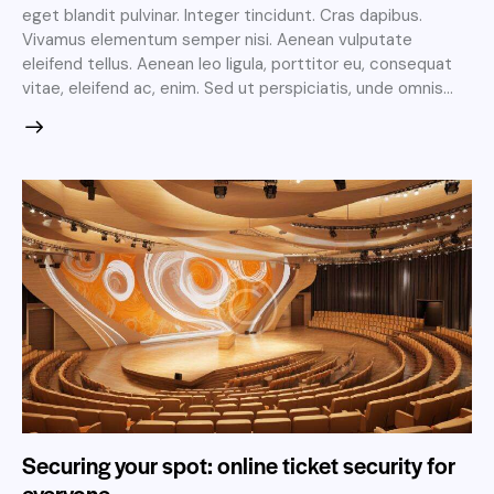
eget blandit pulvinar. Integer tincidunt. Cras dapibus.
Vivamus elementum semper nisi. Aenean vulputate
eleifend tellus. Aenean leo ligula, porttitor eu, consequat
vitae, eleifend ac, enim. Sed ut perspiciatis, unde omnis…
Securing your spot: online ticket security for
everyone