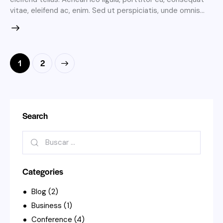
vitae, eleifend ac, enim. Sed ut perspiciatis, unde omnis…
Paginación
>
Page
1
Page
2
de
entradas
Search
Buscar:
Categories
Blog
(2)
Business
(1)
Conference
(4)