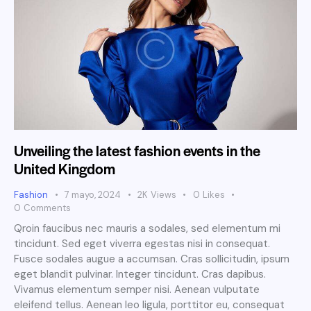
Unveiling the latest fashion events in the
United Kingdom
Fashion
7 mayo, 2024
2K
Views
0
Likes
0
Comments
Qroin faucibus nec mauris a sodales, sed elementum mi
tincidunt. Sed eget viverra egestas nisi in consequat.
Fusce sodales augue a accumsan. Cras sollicitudin, ipsum
eget blandit pulvinar. Integer tincidunt. Cras dapibus.
Vivamus elementum semper nisi. Aenean vulputate
eleifend tellus. Aenean leo ligula, porttitor eu, consequat