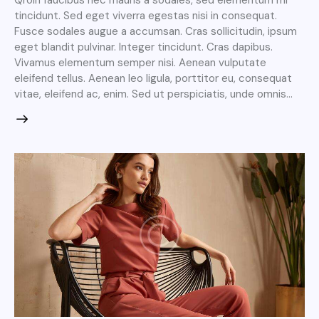
tincidunt. Sed eget viverra egestas nisi in consequat.
Fusce sodales augue a accumsan. Cras sollicitudin, ipsum
eget blandit pulvinar. Integer tincidunt. Cras dapibus.
Vivamus elementum semper nisi. Aenean vulputate
eleifend tellus. Aenean leo ligula, porttitor eu, consequat
vitae, eleifend ac, enim. Sed ut perspiciatis, unde omnis…