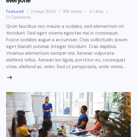
Featured
2 mayo, 2024
189
Views
0
Likes
0
Comments
Qroin faucibus nec mauris a sodales, sed elementum mi
tincidunt. Sed eget viverra egestas nisi in consequat.
Fusce sodales augue a accumsan. Cras sollicitudin, ipsum
eget blandit pulvinar. Integer tincidunt. Cras dapibus.
Vivamus elementum semper nisi. Aenean vulputate
eleifend tellus. Aenean leo ligula, porttitor eu, consequat
vitae, eleifend ac, enim. Sed ut perspiciatis, unde omnis…