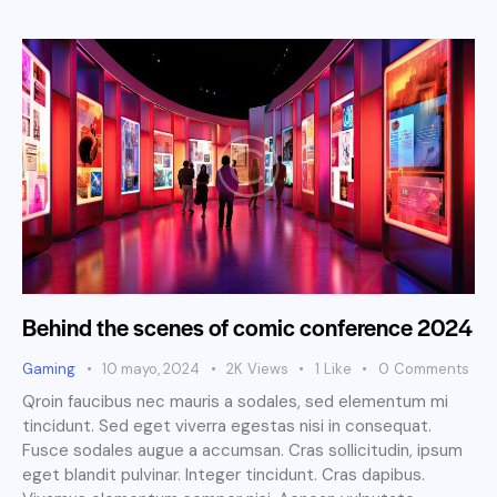
Behind the scenes of comic conference 2024
Gaming
10 mayo, 2024
2K
Views
1
Like
0
Comments
Qroin faucibus nec mauris a sodales, sed elementum mi
tincidunt. Sed eget viverra egestas nisi in consequat.
Fusce sodales augue a accumsan. Cras sollicitudin, ipsum
eget blandit pulvinar. Integer tincidunt. Cras dapibus.