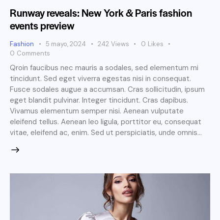
Runway reveals: New York & Paris fashion
events preview
Fashion
5 mayo, 2024
242
Views
0
Likes
0
Comments
Qroin faucibus nec mauris a sodales, sed elementum mi
tincidunt. Sed eget viverra egestas nisi in consequat.
Fusce sodales augue a accumsan. Cras sollicitudin, ipsum
eget blandit pulvinar. Integer tincidunt. Cras dapibus.
Vivamus elementum semper nisi. Aenean vulputate
eleifend tellus. Aenean leo ligula, porttitor eu, consequat
vitae, eleifend ac, enim. Sed ut perspiciatis, unde omnis…