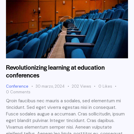
Revolutionizing learning at education
conferences
Conference
30 marzo, 2024
202
Views
0
Likes
0
Comments
Qroin faucibus nec mauris a sodales, sed elementum mi
tincidunt. Sed eget viverra egestas nisi in consequat.
Fusce sodales augue a accumsan. Cras sollicitudin, ipsum
eget blandit pulvinar. Integer tincidunt. Cras dapibus.
Vivamus elementum semper nisi. Aenean vulputate
eleifend tellus. Aenean leo ligula, porttitor eu, consequat