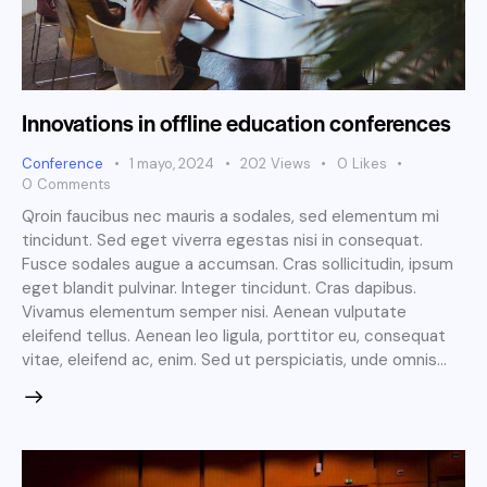
Innovations in offline education conferences
Conference
1 mayo, 2024
202
Views
0
Likes
0
Comments
Qroin faucibus nec mauris a sodales, sed elementum mi
tincidunt. Sed eget viverra egestas nisi in consequat.
Fusce sodales augue a accumsan. Cras sollicitudin, ipsum
eget blandit pulvinar. Integer tincidunt. Cras dapibus.
Vivamus elementum semper nisi. Aenean vulputate
eleifend tellus. Aenean leo ligula, porttitor eu, consequat
vitae, eleifend ac, enim. Sed ut perspiciatis, unde omnis…