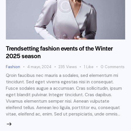
Trendsetting fashion events of the Winter
2025 season
Fashion
4 mayo, 2024
235
Views
1
Like
0
Comments
Qroin faucibus nec mauris a sodales, sed elementum mi
tincidunt. Sed eget viverra egestas nisi in consequat.
Fusce sodales augue a accumsan. Cras sollicitudin, ipsum
eget blandit pulvinar. Integer tincidunt. Cras dapibus.
Vivamus elementum semper nisi. Aenean vulputate
eleifend tellus. Aenean leo ligula, porttitor eu, consequat
vitae, eleifend ac, enim. Sed ut perspiciatis, unde omnis…