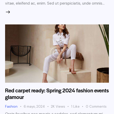
vitae, eleifend ac, enim. Sed ut perspiciatis, unde omnis…
Red carpet ready: Spring 2024 fashion events
glamour
Fashion
6 mayo, 2024
2K
Views
1
Like
0
Comments
Qroin faucibus nec mauris a sodales, sed elementum mi