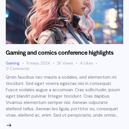
Gaming and comics conference highlights
Gaming
11 mayo, 2024
2K
Views
4
Likes
0
Comments
Qroin faucibus nec mauris a sodales, sed elementum mi
tincidunt. Sed eget viverra egestas nisi in consequat.
Fusce sodales augue a accumsan. Cras sollicitudin, ipsum
eget blandit pulvinar. Integer tincidunt. Cras dapibus.
Vivamus elementum semper nisi. Aenean vulputate
eleifend tellus. Aenean leo ligula, porttitor eu, consequat
vitae, eleifend ac, enim. Sed ut perspiciatis, unde omnis…