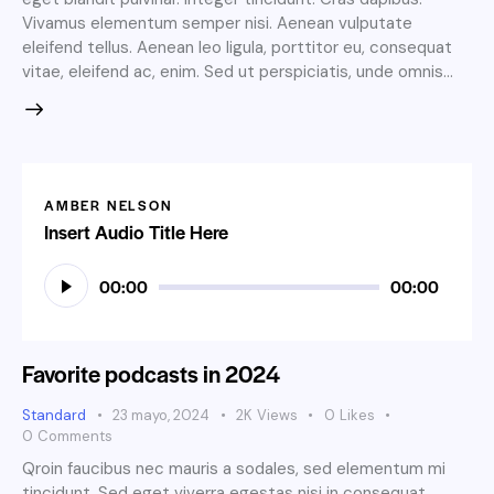
Vivamus elementum semper nisi. Aenean vulputate
eleifend tellus. Aenean leo ligula, porttitor eu, consequat
vitae, eleifend ac, enim. Sed ut perspiciatis, unde omnis…
AMBER NELSON
Insert Audio Title Here
Reproductor
00:00
00:00
de
audio
Favorite podcasts in 2024
Standard
23 mayo, 2024
2K
Views
0
Likes
0
Comments
Qroin faucibus nec mauris a sodales, sed elementum mi
tincidunt. Sed eget viverra egestas nisi in consequat.