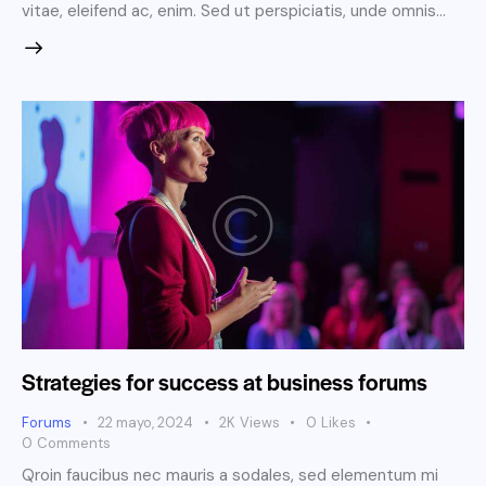
vitae, eleifend ac, enim. Sed ut perspiciatis, unde omnis…
Strategies for success at business forums
Forums
22 mayo, 2024
2K
Views
0
Likes
0
Comments
Qroin faucibus nec mauris a sodales, sed elementum mi