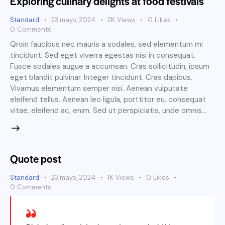
Exploring culinary delights at food festivals
Standard
23 mayo, 2024
2K
Views
0
Likes
0
Comments
Qroin faucibus nec mauris a sodales, sed elementum mi
tincidunt. Sed eget viverra egestas nisi in consequat.
Fusce sodales augue a accumsan. Cras sollicitudin, ipsum
eget blandit pulvinar. Integer tincidunt. Cras dapibus.
Vivamus elementum semper nisi. Aenean vulputate
eleifend tellus. Aenean leo ligula, porttitor eu, consequat
vitae, eleifend ac, enim. Sed ut perspiciatis, unde omnis…
Quote post
Standard
23 mayo, 2024
1K
Views
0
Likes
0
Comments