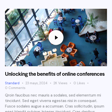
Unlocking the benefits of online conferences
Standard
23 mayo, 2024
2K
Views
0
Likes
0
Comments
Qroin faucibus nec mauris a sodales, sed elementum mi
tincidunt. Sed eget viverra egestas nisi in consequat.
Fusce sodales augue a accumsan. Cras sollicitudin, ipsum
eget blandit pulvinar. Integer tincidunt. Cras dapibus.