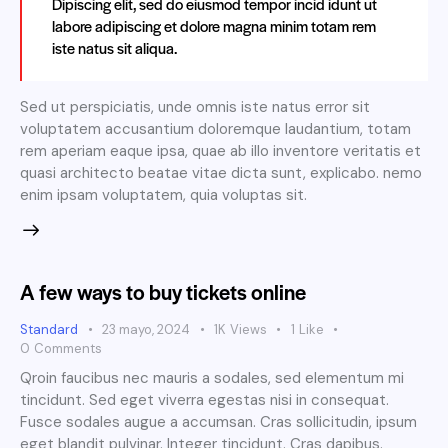
Dipiscing elit, sed do eiusmod tempor incid idunt ut
labore adipiscing et dolore magna minim totam rem
iste natus sit aliqua.
Sed ut perspiciatis, unde omnis iste natus error sit
voluptatem accusantium doloremque laudantium, totam
rem aperiam eaque ipsa, quae ab illo inventore veritatis et
quasi architecto beatae vitae dicta sunt, explicabo. nemo
enim ipsam voluptatem, quia voluptas sit.
A few ways to buy tickets online
Standard
23 mayo, 2024
1K
Views
1
Like
0
Comments
Qroin faucibus nec mauris a sodales, sed elementum mi
tincidunt. Sed eget viverra egestas nisi in consequat.
Fusce sodales augue a accumsan. Cras sollicitudin, ipsum
eget blandit pulvinar. Integer tincidunt. Cras dapibus.