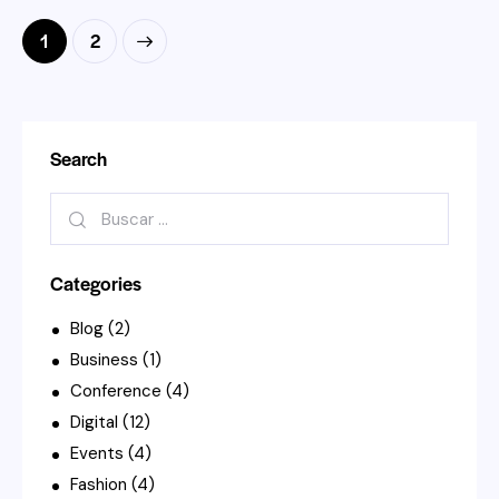
Paginación
>
Page
1
Page
2
de
entradas
Search
Buscar:
Categories
Blog
(2)
Business
(1)
Conference
(4)
Digital
(12)
Events
(4)
Fashion
(4)