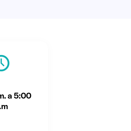
m. a 5:00
.m